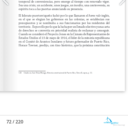
72
/
220