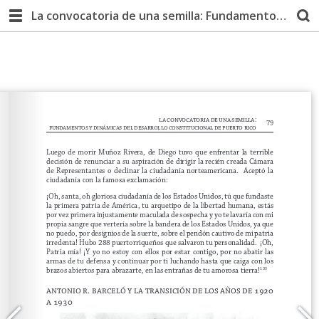
La convocatoria de una semilla: Fundamentos y dinámicas del desarrollo constitucional de Puerto Rico | Cuarta Edición